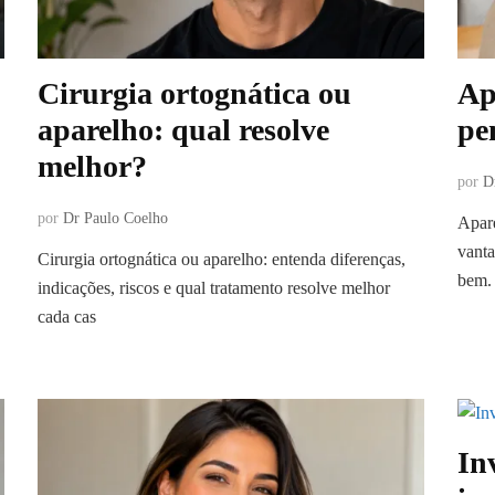
Cirurgia ortognática ou
Ap
aparelho: qual resolve
pe
melhor?
por
D
por
Dr Paulo Coelho
Apare
vanta
Cirurgia ortognática ou aparelho: entenda diferenças,
bem.
indicações, riscos e qual tratamento resolve melhor
cada cas
In