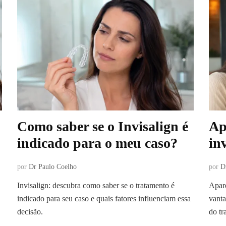
Como saber se o Invisalign é
Ap
indicado para o meu caso?
in
por
Dr Paulo Coelho
por
D
Invisalign: descubra como saber se o tratamento é
Apare
indicado para seu caso e quais fatores influenciam essa
vanta
decisão.
do tr