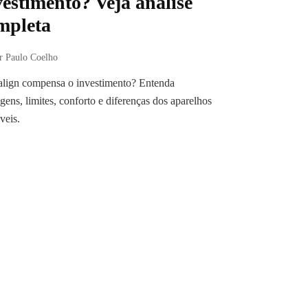
vestimento? Veja análise
mpleta
r Paulo Coelho
align compensa o investimento? Entenda
gens, limites, conforto e diferenças dos aparelhos
íveis.