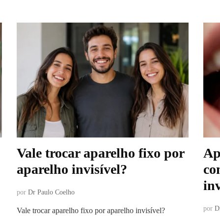
Vale trocar aparelho fixo por
Ap
aparelho invisível?
co
inv
por
Dr Paulo Coelho
por
D
Vale trocar aparelho fixo por aparelho invisível?