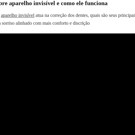
obre aparelho invisível e como ele funciona
o
aparelho invisível
atua na correção dos dentes, quais são seus principai
 sorriso alinhado com mais conforto e discrição