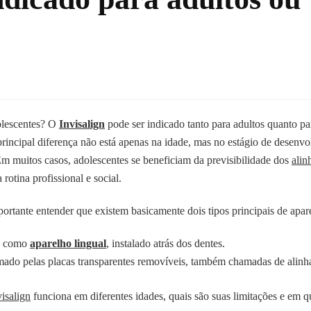
dolescentes? O
Invisalign
pode ser indicado tanto para adultos quanto pa
rincipal diferença não está apenas na idade, mas no estágio de desenv
Em muitos casos, adolescentes se beneficiam da previsibilidade dos
alin
 rotina profissional e social.
rtante entender que existem basicamente dois tipos principais de apare
o como
aparelho lingual
, instalado atrás dos dentes.
rmado pelas placas transparentes removíveis, também chamadas de alinh
visalign
funciona em diferentes idades, quais são suas limitações e em 