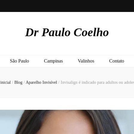
Dr Paulo Coelho
São Paulo
Campinas
Valinhos
Contato
inicial
/
Blog
/
Aparelho Invisível
/
Invisalign é indicado para adultos ou adole