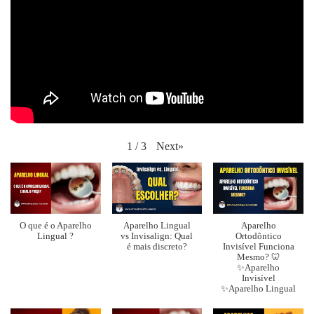
Next
»
1
/
3
O que é o Aparelho
Aparelho Lingual
Aparelho
Lingual ?
vs Invisalign: Qual
Ortodôntico
é mais discreto?
Invisível Funciona
Mesmo? 🦷
✨Aparelho
Invisível
✨Aparelho Lingual