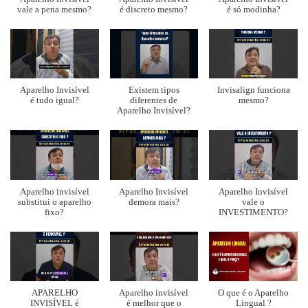
vale a pena mesmo?
é discreto mesmo?
é só modinha?
Aparelho Invisível
Existem tipos
Invisalign funciona
é tudo igual?
diferentes de
mesmo?
Aparelho Invisível?
Aparelho invisível
Aparelho Invisível
Aparelho Invisível
substitui o aparelho
demora mais?
vale o
fixo?
INVESTIMENTO?
APARELHO
Aparelho invisível
O que é o Aparelho
INVISÍVEL é
é melhor que o
Lingual ?