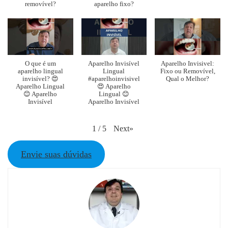
removível?
aparelho fixo?
O que é um
Aparelho Invisível
Aparelho Invisivel:
aparelho lingual
Lingual
Fixo ou Removível,
invisível? 😍
#aparelhoinvisivel
Qual o Melhor?
Aparelho Lingual
😍 Aparelho
😊 Aparelho
Lingual 😊
Invisível
Aparelho Invisível
Next
»
1
/
5
Envie suas dúvidas