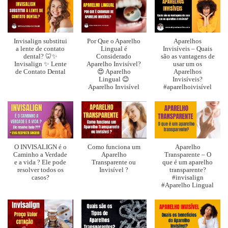
Invisalign substitui
Por Que o Aparelho
Aparelhos
a lente de contato
Lingual é
Invisíveis – Quais
dental? 🦷✨
Considerado
são as vantagens de
Invisalign ✨ Lente
Aparelho Invisível?
usar um os
de Contato Dental
😍 Aparelho
Aparelhos
Lingual 😊
Invisíveis?
Aparelho Invisível
#aparelhoivisível
O INVISALIGN é o
Como funciona um
Aparelho
Caminho a Verdade
Aparelho
Transparente – O
e a vida ? Ele pode
Transparente ou
que é um aparelho
resolver todos os
Invisível ?
transparente?
casos?
#invisalign
#Aparelho Lingual