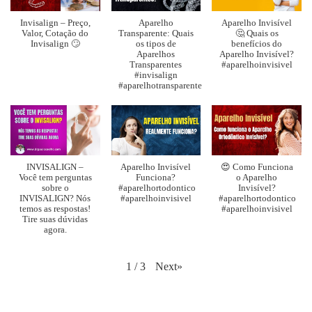
Invisalign – Preço,
Aparelho
Aparelho Invisível
Valor, Cotação do
Transparente: Quais
🤔 Quais os
Invisalign 🙄
os tipos de
benefícios do
Aparelhos
Aparelho Invisível?
Transparentes
#aparelhoinvisivel
#invisalign
#aparelhotransparente
INVISALIGN –
Aparelho Invisível
😍 Como Funciona
Você tem perguntas
Funciona?
o Aparelho
sobre o
#aparelhortodontico
Invisível?
INVISALIGN? Nós
#aparelhoinvisivel
#aparelhortodontico
temos as respostas!
#aparelhoinvisivel
Tire suas dúvidas
agora.
Next
»
1
/
3