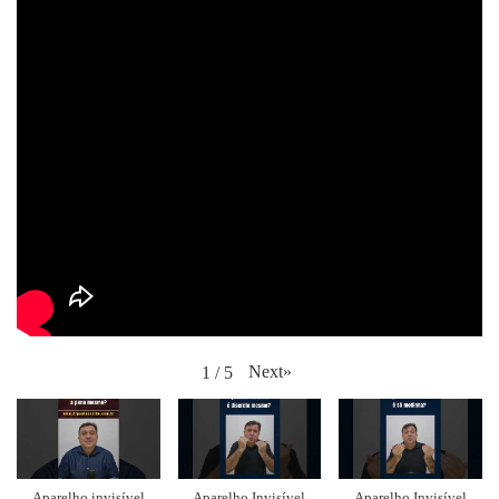
Next
»
1
/
5
Aparelho invisível
Aparelho Invisível
Aparelho Invisível