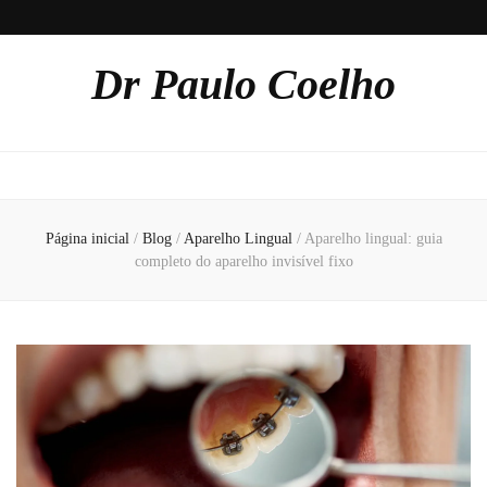
Dr Paulo Coelho
Página inicial
/
Blog
/
Aparelho Lingual
/
Aparelho lingual: guia
completo do aparelho invisível fixo