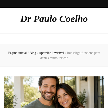
Dr Paulo Coelho
Página inicial
/
Blog
/
Aparelho Invisível
/
Invisalign funciona para
dentes muito tortos?