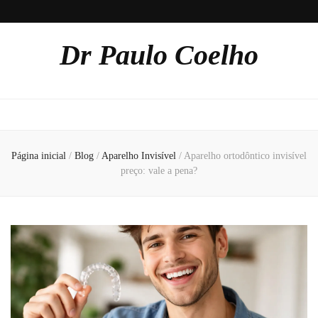
Dr Paulo Coelho
Página inicial
/
Blog
/
Aparelho Invisível
/
Aparelho ortodôntico invisível
preço: vale a pena?