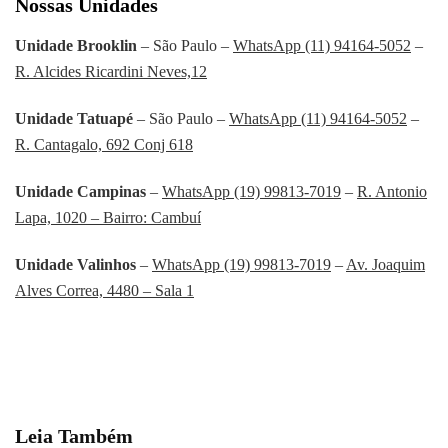
Nossas Unidades
Unidade Brooklin
– São Paulo –
WhatsApp (11) 94164-5052
–
R. Alcides Ricardini Neves,12
Unidade Tatuapé
– São Paulo –
WhatsApp (11) 94164-5052
–
R. Cantagalo, 692 Conj 618
Unidade Campinas
–
WhatsApp (19) 99813-7019
–
R. Antonio
Lapa, 1020 – Bairro: Cambuí
Unidade Valinhos
–
WhatsApp (19) 99813-7019
–
Av. Joaquim
Alves Correa, 4480 – Sala 1
Leia Também