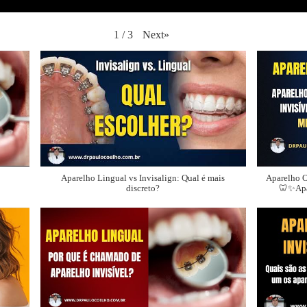
Next
»
1
/
3
Aparelho Lingual vs Invisalign: Qual é mais
Aparelho O
discreto?
🦷✨Apa