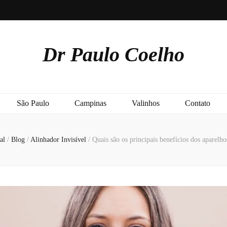
Dr Paulo Coelho
São Paulo
Campinas
Valinhos
Contato
al
/
Blog
/
Alinhador Invisível
/
Quais são os principais benefícios dos aparelho