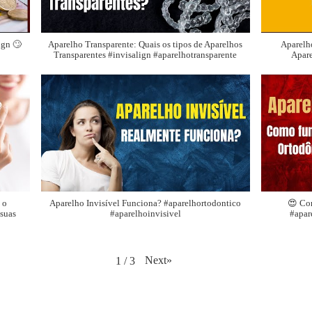
ign 🙄
Aparelho Transparente: Quais os tipos de Aparelhos
Aparelho
Transparentes #invisalign #aparelhotransparente
Apare
 o
Aparelho Invisível Funciona? #aparelhortodontico
😍 Co
suas
#aparelhoinvisivel
#apar
Next
»
1
/
3