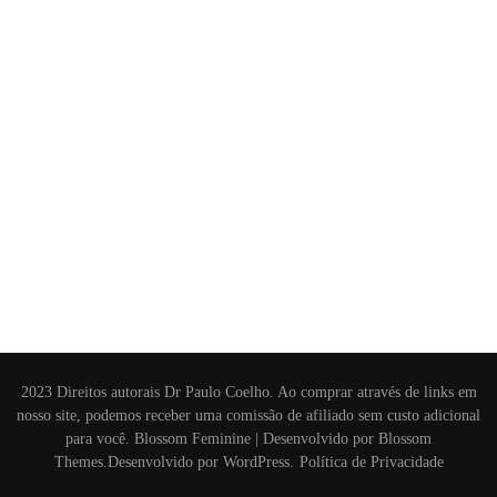
2023 Direitos autorais Dr Paulo Coelho. Ao comprar através de links em
nosso site, podemos receber uma comissão de afiliado sem custo adicional
para você.
Blossom Feminine | Desenvolvido por
Blossom
Themes
.Desenvolvido por
WordPress
.
Política de Privacidade