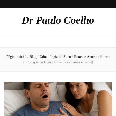
Dr Paulo Coelho
Página inicial
/
Blog
/
Odontologia do Sono
/
Ronco e Apneia
/
Ronco
alto: o que pode ser? Entenda as causas e riscos!