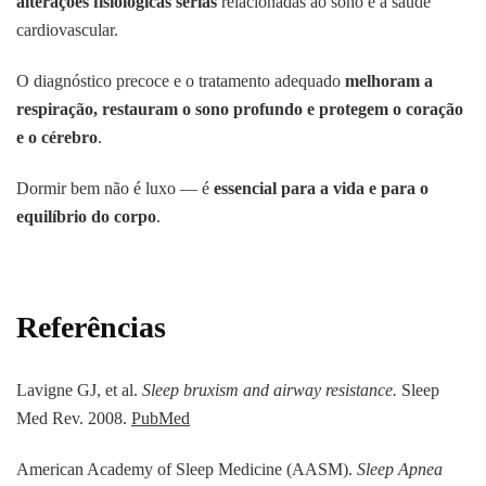
alterações fisiológicas sérias
relacionadas ao sono e à saúde
cardiovascular.
O diagnóstico precoce e o tratamento adequado
melhoram a
respiração, restauram o sono profundo e protegem o coração
e o cérebro
.
Dormir bem não é luxo — é
essencial para a vida e para o
equilíbrio do corpo
.
Referências
Lavigne GJ, et al.
Sleep bruxism and airway resistance.
Sleep
Med Rev. 2008.
PubMed
American Academy of Sleep Medicine (AASM).
Sleep Apnea