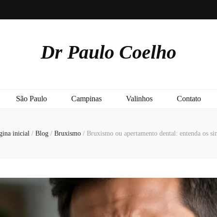
Dr Paulo Coelho
São Paulo
Campinas
Valinhos
Contato
ina inicial
/
Blog
/
Bruxismo
/
Bruxismo ou apertamento dental: entenda os sin