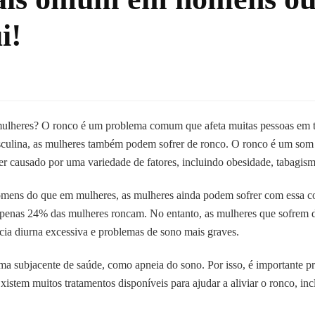
i!
lheres? O ronco é um problema comum que afeta muitas pessoas em 
culina, as mulheres também podem sofrer de ronco. O ronco é um som 
er causado por uma variedade de fatores, incluindo obesidade, tabagism
ens do que em mulheres, as mulheres ainda podem sofrer com essa c
enas 24% das mulheres roncam. No entanto, as mulheres que sofrem de
ia diurna excessiva e problemas de sono mais graves.
a subjacente de saúde, como apneia do sono. Por isso, é importante p
Existem muitos tratamentos disponíveis para ajudar a aliviar o ronco, in