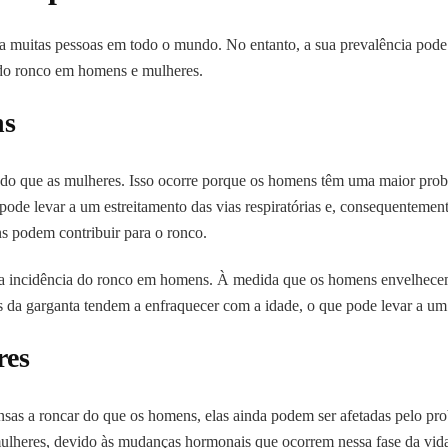
muitas pessoas em todo o mundo. No entanto, a sua prevalência pode 
a do ronco em homens e mulheres.
ns
do que as mulheres. Isso ocorre porque os homens têm uma maior prob
ode levar a um estreitamento das vias respiratórias e, consequentement
s podem contribuir para o ronco.
a incidência do ronco em homens. À medida que os homens envelhecem
da garganta tendem a enfraquecer com a idade, o que pode levar a um es
res
as a roncar do que os homens, elas ainda podem ser afetadas pelo p
ulheres, devido às mudanças hormonais que ocorrem nessa fase da vi