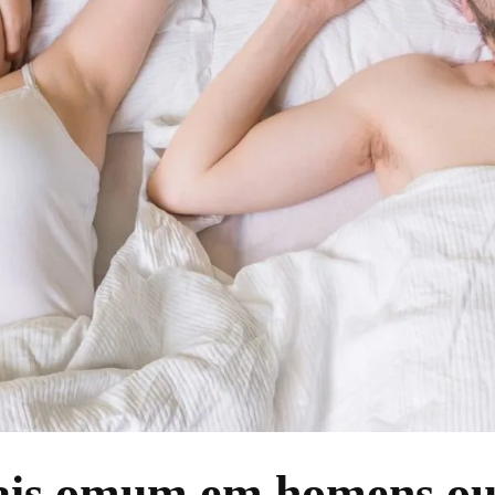
ais omum em homens ou