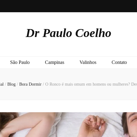
Dr Paulo Coelho
São Paulo
Campinas
Valinhos
Contato
ial
/
Blog
/
Bora Dormir
/
O Ronco é mais omum em homens ou mulheres? Des