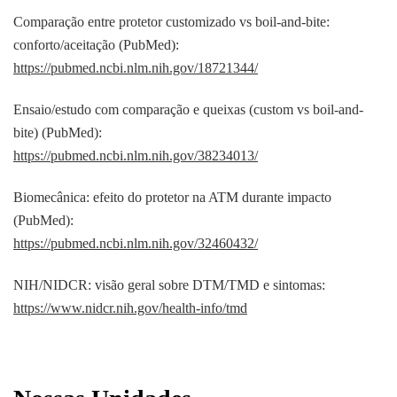
Comparação entre protetor customizado vs boil-and-bite:
conforto/aceitação (PubMed):
https://pubmed.ncbi.nlm.nih.gov/18721344/
Ensaio/estudo com comparação e queixas (custom vs boil-and-
bite) (PubMed):
https://pubmed.ncbi.nlm.nih.gov/38234013/
Biomecânica: efeito do protetor na ATM durante impacto
(PubMed):
https://pubmed.ncbi.nlm.nih.gov/32460432/
NIH/NIDCR: visão geral sobre DTM/TMD e sintomas:
https://www.nidcr.nih.gov/health-info/tmd