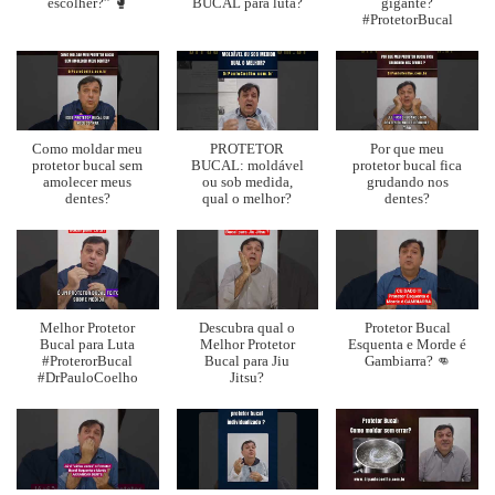
escolher?” 🥊
BUCAL para luta?
gigante?
#ProtetorBucal
Como moldar meu
PROTETOR
Por que meu
protetor bucal sem
BUCAL: moldável
protetor bucal fica
amolecer meus
ou sob medida,
grudando nos
dentes?
qual o melhor?
dentes?
Melhor Protetor
Descubra qual o
Protetor Bucal
Bucal para Luta
Melhor Protetor
Esquenta e Morde é
#ProterorBucal
Bucal para Jiu
Gambiarra? 👊
#DrPauloCoelho
Jitsu?