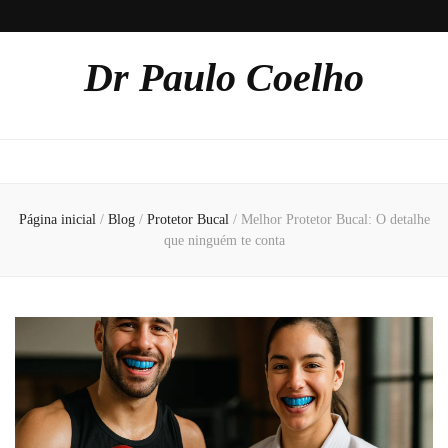
Dr Paulo Coelho
Página inicial
/
Blog
/
Protetor Bucal
/
Melhor Protetor Bucal: O detalhe
que ninguém te conta