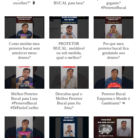
escolher?” 🥊
BUCAL para luta?
gigante?
#ProtetorBucal
Como moldar meu
PROTETOR
Por que meu
protetor bucal sem
BUCAL: moldável
protetor bucal fica
amolecer meus
ou sob medida,
grudando nos
dentes?
qual o melhor?
dentes?
Melhor Protetor
Descubra qual o
Protetor Bucal
Bucal para Luta
Melhor Protetor
Esquenta e Morde é
#ProterorBucal
Bucal para Jiu
Gambiarra? 👊
#DrPauloCoelho
Jitsu?