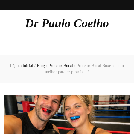
Dr Paulo Coelho
Página inicial
/
Blog
/
Protetor Bucal
/
Protetor Bucal Boxe: qual o
melhor para respirar bem?