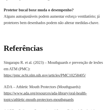
Protetor bucal boxe muda o desempenho?
Alguns autoajustáveis podem aumentar esforço ventilatório; já
protetores bem desenhados podem não alterar medidas-chave.
Referências
Singarapu R. et al. (2023) – Mouthguards e prevenção de lesões
em ATM (PMC):
https://pmc.ncbi.nlm.nih.gov/articles/PMC10258405/
ADA – Athletic Mouth Protectors (Mouthguards):
https://www.ada.org/resources/ada-library/oral-health-
topics/athletic-mouth-protectors-mouthguards