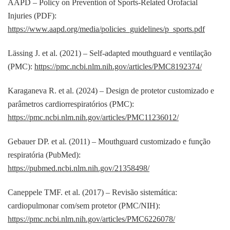
AAPD – Policy on Prevention of Sports-Related Orofacial
Injuries (PDF):
https://www.aapd.org/media/policies_guidelines/p_sports.pdf
Lässing J. et al. (2021) – Self-adapted mouthguard e ventilação
(PMC):
https://pmc.ncbi.nlm.nih.gov/articles/PMC8192374/
Karaganeva R. et al. (2024) – Design de protetor customizado e
parâmetros cardiorrespiratórios (PMC):
https://pmc.ncbi.nlm.nih.gov/articles/PMC11236012/
Gebauer DP. et al. (2011) – Mouthguard customizado e função
respiratória (PubMed):
https://pubmed.ncbi.nlm.nih.gov/21358498/
Caneppele TMF. et al. (2017) – Revisão sistemática:
cardiopulmonar com/sem protetor (PMC/NIH):
https://pmc.ncbi.nlm.nih.gov/articles/PMC6226078/