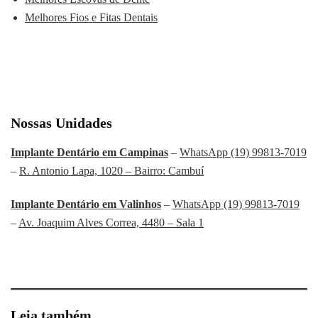
Melhores Fios e Fitas Dentais
Nossas Unidades
Implante Dentário em Campinas
–
WhatsApp (19) 99813-7019
–
R. Antonio Lapa, 1020 – Bairro: Cambuí
Implante Dentário em Valinhos
–
WhatsApp (19) 99813-7019
–
Av. Joaquim Alves Correa, 4480 – Sala 1
Leia também