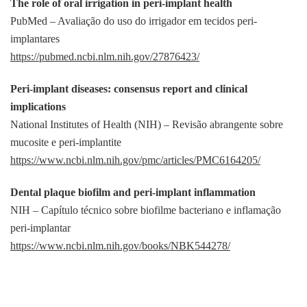
The role of oral irrigation in peri-implant health
PubMed – Avaliação do uso do irrigador em tecidos peri-
implantares
https://pubmed.ncbi.nlm.nih.gov/27876423/
Peri-implant diseases: consensus report and clinical
implications
National Institutes of Health (NIH) – Revisão abrangente sobre
mucosite e peri-implantite
https://www.ncbi.nlm.nih.gov/pmc/articles/PMC6164205/
Dental plaque biofilm and peri-implant inflammation
NIH – Capítulo técnico sobre biofilme bacteriano e inflamação
peri-implantar
https://www.ncbi.nlm.nih.gov/books/NBK544278/