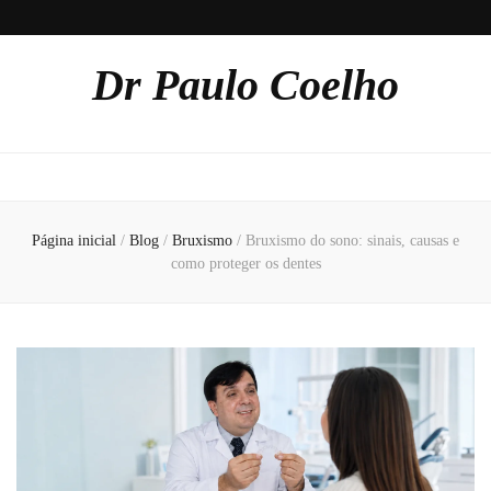
Dr Paulo Coelho
Página inicial
/
Blog
/
Bruxismo
/
Bruxismo do sono: sinais, causas e
como proteger os dentes