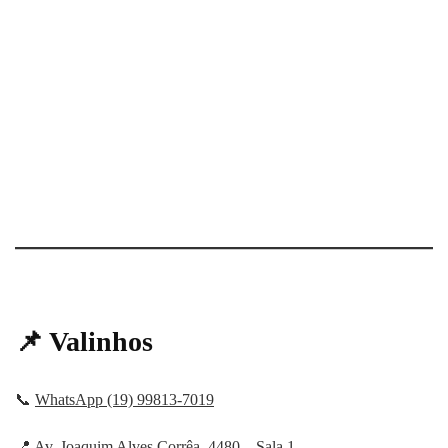
📌 Valinhos
📞
WhatsApp (19) 99813-7019
📍 Av. Joaquim Alves Corrêa, 4480 – Sala 1