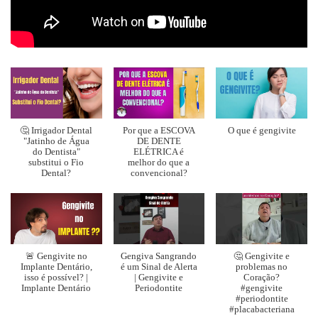
🤔 Irrigador Dental
Por que a ESCOVA
O que é gengivite
"Jatinho de Água
DE DENTE
do Dentista"
ELÉTRICA é
substitui o Fio
melhor do que a
Dental?
convencional?
🚨 Gengivite no
Gengiva Sangrando
🤔 Gengivite e
Implante Dentário,
é um Sinal de Alerta
problemas no
isso é possível? |
| Gengivite e
Coração?
Implante Dentário
Periodontite
#gengivite
#periodontite
#placabacteriana