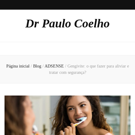
Dr Paulo Coelho
Página inicial
/
Blog
/
ADSENSE
/
Gengivite: o que fazer para aliviar e
tratar com segurança?