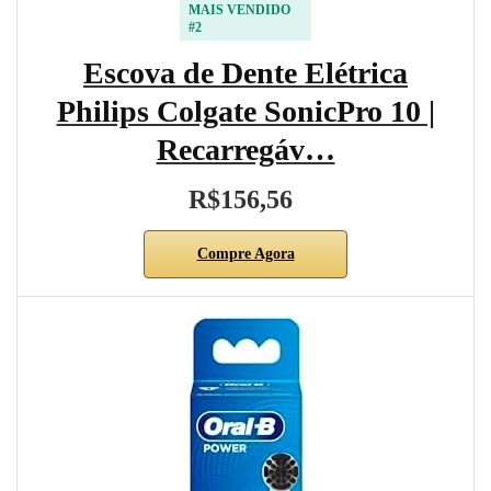
MAIS VENDIDO
#2
Escova de Dente Elétrica
Philips Colgate SonicPro 10 |
Recarregáv…
R$156,56
Compre Agora