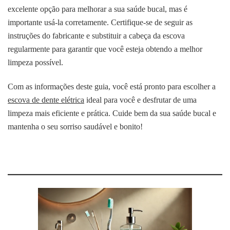
excelente opção para melhorar a sua saúde bucal, mas é
importante usá-la corretamente. Certifique-se de seguir as
instruções do fabricante e substituir a cabeça da escova
regularmente para garantir que você esteja obtendo a melhor
limpeza possível.
Com as informações deste guia, você está pronto para escolher a
escova de dente elétrica
ideal para você e desfrutar de uma
limpeza mais eficiente e prática. Cuide bem da sua saúde bucal e
mantenha o seu sorriso saudável e bonito!