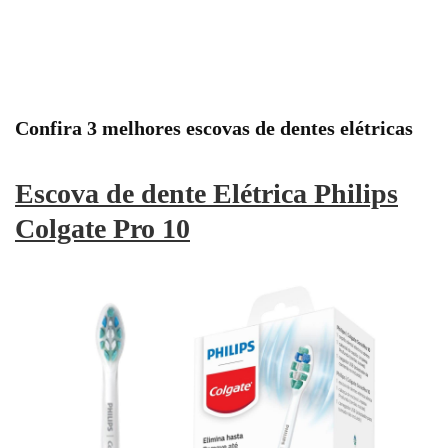
Confira 3 melhores escovas de dentes elétricas
Escova de dente Elétrica Philips
Colgate Pro 10