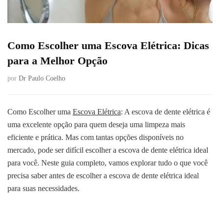
Como Escolher uma Escova Elétrica: Dicas
para a Melhor Opção
por
Dr Paulo Coelho
Como Escolher uma
Escova Elétrica
: A escova de dente elétrica é
uma excelente opção para quem deseja uma limpeza mais
eficiente e prática. Mas com tantas opções disponíveis no
mercado, pode ser difícil escolher a escova de dente elétrica ideal
para você. Neste guia completo, vamos explorar tudo o que você
precisa saber antes de escolher a escova de dente elétrica ideal
para suas necessidades.