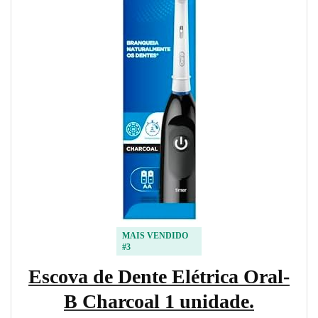
MAIS VENDIDO
#3
Escova de Dente Elétrica Oral-
B Charcoal 1 unidade.