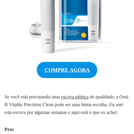
COMPRE AGORA
Se você está procurando uma
escova elétrica
de qualidade, a Oral-
B Vitality Precision Clean pode ser uma ótima escolha. Eu usei
esta escova por algumas semanas e aqui está o que eu achei:
Prós