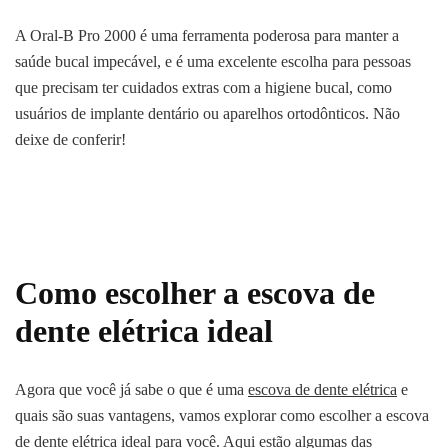
A Oral-B Pro 2000 é uma ferramenta poderosa para manter a
saúde bucal impecável, e é uma excelente escolha para pessoas
que precisam ter cuidados extras com a higiene bucal, como
usuários de implante dentário ou aparelhos ortodônticos. Não
deixe de conferir!
Como escolher a escova de
dente elétrica ideal
Agora que você já sabe o que é uma
escova de dente elétrica
e
quais são suas vantagens, vamos explorar como escolher a escova
de dente elétrica ideal para você. Aqui estão algumas das