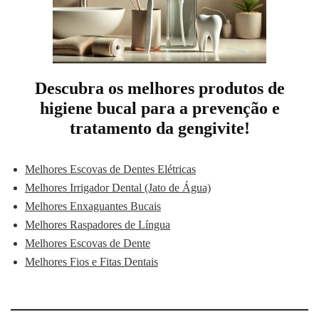
Descubra os melhores produtos de
higiene bucal para a prevenção e
tratamento da gengivite!
Melhores Escovas de Dentes Elétricas
Melhores Irrigador Dental (Jato de Água)
Melhores Enxaguantes Bucais
Melhores Raspadores de Língua
Melhores Escovas de Dente
Melhores Fios e Fitas Dentais