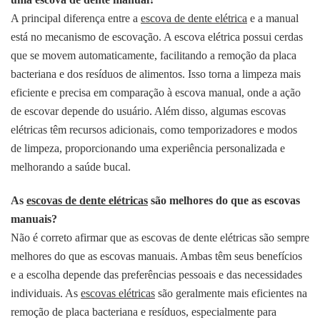
A principal diferença entre a
escova de dente elétrica
e a manual
está no mecanismo de escovação. A escova elétrica possui cerdas
que se movem automaticamente, facilitando a remoção da placa
bacteriana e dos resíduos de alimentos. Isso torna a limpeza mais
eficiente e precisa em comparação à escova manual, onde a ação
de escovar depende do usuário. Além disso, algumas escovas
elétricas têm recursos adicionais, como temporizadores e modos
de limpeza, proporcionando uma experiência personalizada e
melhorando a saúde bucal.
As
escovas de dente elétricas
são melhores do que as escovas
manuais?
Não é correto afirmar que as escovas de dente elétricas são sempre
melhores do que as escovas manuais. Ambas têm seus benefícios
e a escolha depende das preferências pessoais e das necessidades
individuais. As
escovas elétricas
são geralmente mais eficientes na
remoção de placa bacteriana e resíduos, especialmente para