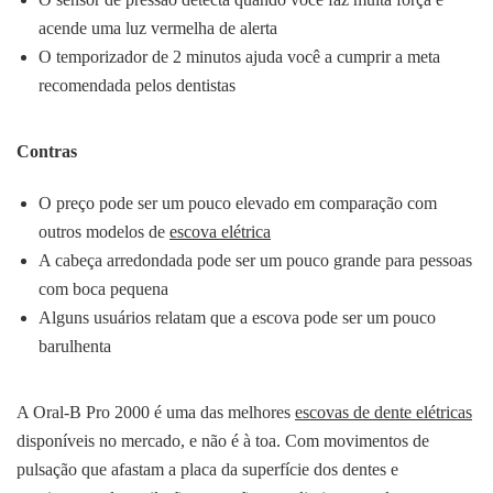
acende uma luz vermelha de alerta
O temporizador de 2 minutos ajuda você a cumprir a meta
recomendada pelos dentistas
Contras
O preço pode ser um pouco elevado em comparação com
outros modelos de
escova elétrica
A cabeça arredondada pode ser um pouco grande para pessoas
com boca pequena
Alguns usuários relatam que a escova pode ser um pouco
barulhenta
A Oral-B Pro 2000 é uma das melhores
escovas de dente elétricas
disponíveis no mercado, e não é à toa. Com movimentos de
pulsação que afastam a placa da superfície dos dentes e