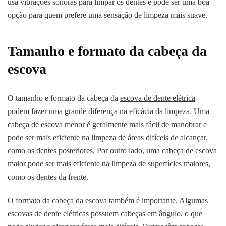
usa vibrações sonoras para limpar os dentes e pode ser uma boa
opção para quem prefere uma sensação de limpeza mais suave.
Tamanho e formato da cabeça da
escova
O tamanho e formato da cabeça da
escova de dente elétrica
podem fazer uma grande diferença na eficácia da limpeza. Uma
cabeça de escova menor é geralmente mais fácil de manobrar e
pode ser mais eficiente na limpeza de áreas difíceis de alcançar,
como os dentes posteriores. Por outro lado, uma cabeça de escova
maior pode ser mais eficiente na limpeza de superfícies maiores,
como os dentes da frente.
O formato da cabeça da escova também é importante. Algumas
escovas de dente elétricas
possuem cabeças em ângulo, o que