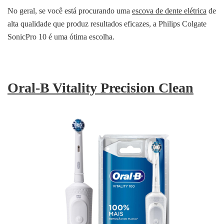
No geral, se você está procurando uma
escova de dente elétrica
de
alta qualidade que produz resultados eficazes, a Philips Colgate
SonicPro 10 é uma ótima escolha.
Oral-B Vitality Precision Clean