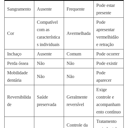
Pode estar
Sangramento
Ausente
Frequente
presente
Compatível
Pode
com as
apresentar
Cor
Avermelhada
característica
vermelhidão
s individuais
e retração
Inchaço
Ausente
Comum
Pode ocorrer
Perda óssea
Não
Não
Pode existir
Mobilidade
Pode
Não
Não
dentária
aparecer
Exige
Reversibilida
Saúde
Geralmente
controle e
de
preservada
reversível
acompanham
ento contínuo
Tratamento
Controle da