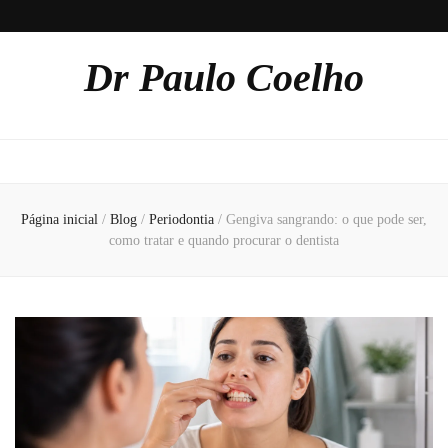
Dr Paulo Coelho
Página inicial
/
Blog
/
Periodontia
/
Gengiva sangrando: o que pode ser,
como tratar e quando procurar o dentista