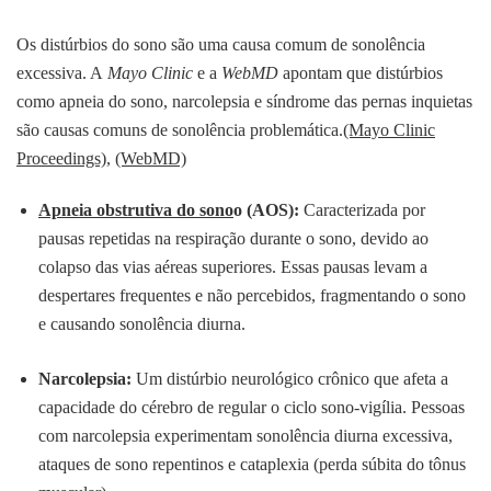
Os distúrbios do sono são uma causa comum de sonolência
excessiva. A
Mayo Clinic
e a
WebMD
apontam que distúrbios
como apneia do sono, narcolepsia e síndrome das pernas inquietas
são causas comuns de sonolência problemática.
(Mayo Clinic
Proceedings)
,
(WebMD)
Apneia obstrutiva do sono
o (AOS):
Caracterizada por
pausas repetidas na respiração durante o sono, devido ao
colapso das vias aéreas superiores. Essas pausas levam a
despertares frequentes e não percebidos, fragmentando o sono
e causando sonolência diurna.
Narcolepsia:
Um distúrbio neurológico crônico que afeta a
capacidade do cérebro de regular o ciclo sono-vigília. Pessoas
com narcolepsia experimentam sonolência diurna excessiva,
ataques de sono repentinos e cataplexia (perda súbita do tônus