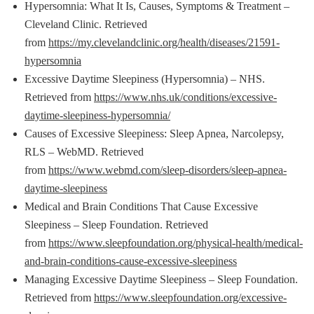
Hypersomnia: What It Is, Causes, Symptoms & Treatment –
Cleveland Clinic. Retrieved
from
https://my.clevelandclinic.org/health/diseases/21591-
hypersomnia
Excessive Daytime Sleepiness (Hypersomnia) – NHS.
Retrieved from
https://www.nhs.uk/conditions/excessive-
daytime-sleepiness-hypersomnia/
Causes of Excessive Sleepiness: Sleep Apnea, Narcolepsy,
RLS – WebMD. Retrieved
from
https://www.webmd.com/sleep-disorders/sleep-apnea-
daytime-sleepiness
Medical and Brain Conditions That Cause Excessive
Sleepiness – Sleep Foundation. Retrieved
from
https://www.sleepfoundation.org/physical-health/medical-
and-brain-conditions-cause-excessive-sleepiness
Managing Excessive Daytime Sleepiness – Sleep Foundation.
Retrieved from
https://www.sleepfoundation.org/excessive-