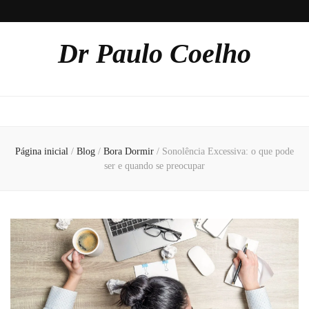
Dr Paulo Coelho
Página inicial
/
Blog
/
Bora Dormir
/
Sonolência Excessiva: o que pode
ser e quando se preocupar