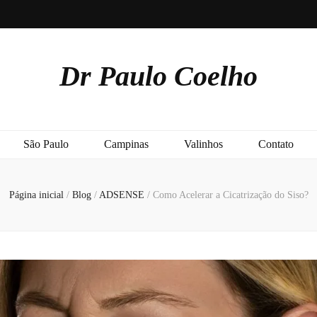
Dr Paulo Coelho
São Paulo
Campinas
Valinhos
Contato
Página inicial
/
Blog
/
ADSENSE
/
Como Acelerar a Cicatrização do Siso?