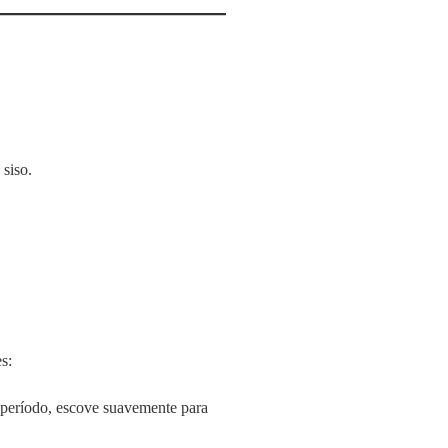
siso.
s:
e período, escove suavemente para