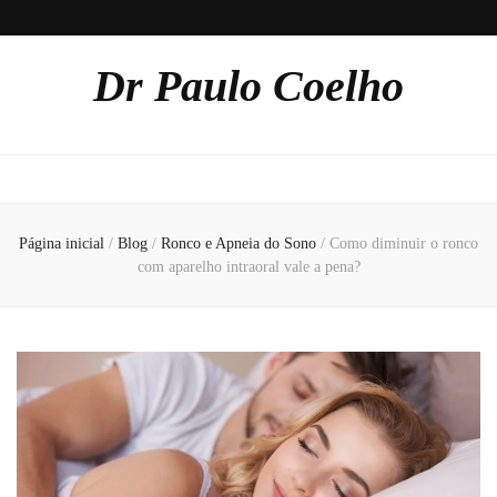
Dr Paulo Coelho
Página inicial
/
Blog
/
Ronco e Apneia do Sono
/
Como diminuir o ronco
com aparelho intraoral vale a pena?