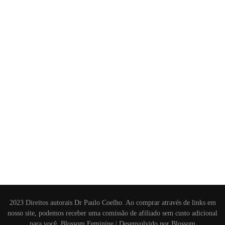
2023 Direitos autorais Dr Paulo Coelho. Ao comprar através de links em
nosso site, podemos receber uma comissão de afiliado sem custo adicional
para você.
Blossom Feminine | Desenvolvido por
Blossom