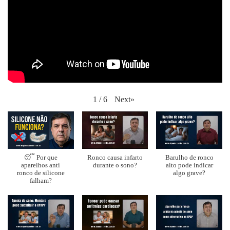
Next
»
1
/
6
😴 Por que
Ronco causa infarto
Barulho de ronco
aparelhos anti
durante o sono?
alto pode indicar
ronco de silicone
algo grave?
falham?