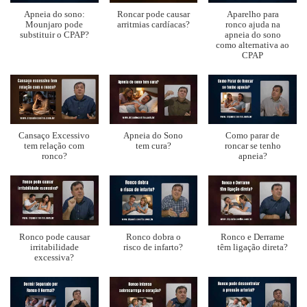
Apneia do sono:
Roncar pode causar
Aparelho para
Mounjaro pode
arritmias cardíacas?
ronco ajuda na
substituir o CPAP?
apneia do sono
como alternativa ao
CPAP
Cansaço Excessivo
Apneia do Sono
Como parar de
tem relação com
tem cura?
roncar se tenho
ronco?
apneia?
Ronco pode causar
Ronco dobra o
Ronco e Derrame
irritabilidade
risco de infarto?
têm ligação direta?
excessiva?