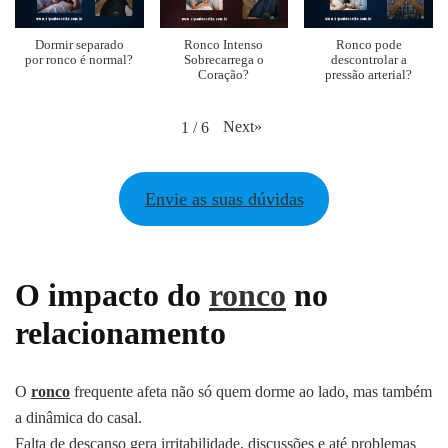
Dormir separado
Ronco Intenso
Ronco pode
por ronco é normal?
Sobrecarrega o
descontrolar a
Coração?
pressão arterial?
Next
»
1
/
6
Envie as suas dúvidas
O impacto do
ronco
no
relacionamento
O
ronco
frequente afeta não só quem dorme ao lado, mas também
a dinâmica do casal.
Falta de descanso gera irritabilidade, discussões e até problemas