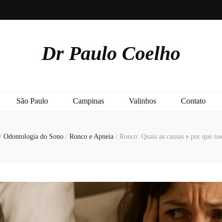
Dr Paulo Coelho
São Paulo
Campinas
Valinhos
Contato
/
Odontologia do Sono
/
Ronco e Apneia
/
Ronco: Quais as causas e por que is