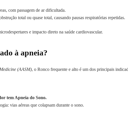
reas, com passagem de ar dificultada.
obstrução total ou quase total, causando pausas respiratórias repetidas.
icrodespertares e impacto direto na saúde cardiovascular.
gado à apneia?
 Medicine (AASM)
, o Ronco frequente e alto é um dos principais indica
dor tem Apneia do Sono.
gia: vias aéreas que colapsam durante o sono.