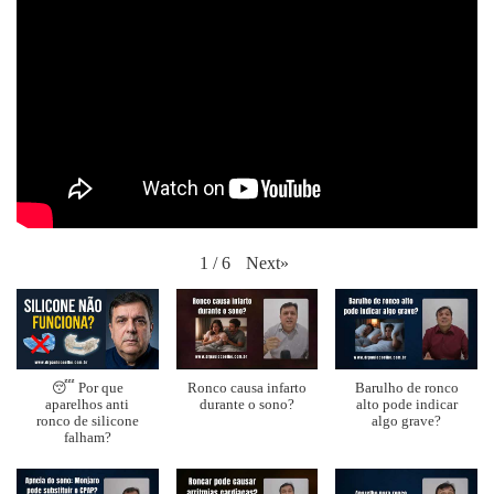
Next
»
1
/
6
😴 Por que
Ronco causa infarto
Barulho de ronco
aparelhos anti
durante o sono?
alto pode indicar
ronco de silicone
algo grave?
falham?