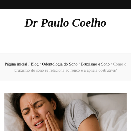
Dr Paulo Coelho
Página inicial
/
Blog
/
Odontologia do Sono
/
Bruxismo e Sono
/
Como o
bruxismo do sono se relaciona ao ronco e à apneia obstrutiva?