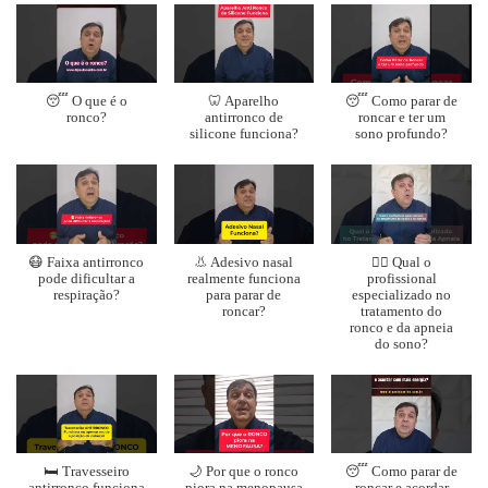
😴 O que é o
🦷 Aparelho
😴 Como parar de
ronco?
antirronco de
roncar e ter um
silicone funciona?
sono profundo?
😷 Faixa antirronco
👃 Adesivo nasal
👨‍⚕️ Qual o
pode dificultar a
realmente funciona
profissional
respiração?
para parar de
especializado no
roncar?
tratamento do
ronco e da apneia
do sono?
🛏️ Travesseiro
🌙 Por que o ronco
😴 Como parar de