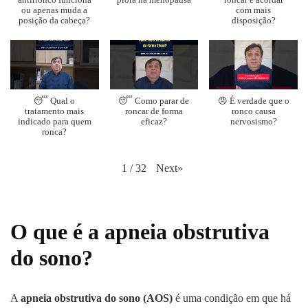
antirronco funciona
piora na menopausa
roncar e acordar
ou apenas muda a
com mais
posição da cabeça?
disposição?
😴 Qual o
😴 Como parar de
😠 É verdade que o
tratamento mais
roncar de forma
ronco causa
indicado para quem
eficaz?
nervosismo?
ronca?
Next
»
1
/
32
O que é a apneia obstrutiva
do sono?
A
apneia obstrutiva do sono (AOS)
é uma condição em que há