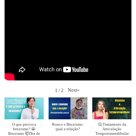
Next
»
1
/
2
O que provoca
Ronco e Bruxismo:
🤔 Tratamento da
bruxismo? 😬
qual a relação?
Articulação
Bruxismo 🤯Dor de
Temporomandibular