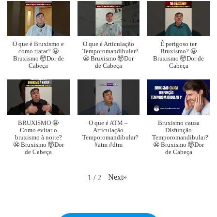
O que é Bruxismo e
O que é Articulação
É perigoso ter
como tratar? 😬
Temporomandibular?
Bruxismo? 😬
Bruxismo 🤯Dor de
😬 Bruxismo 🤯Dor
Bruxismo 🤯Dor de
Cabeça
de Cabeça
Cabeça
BRUXISMO 😬
O que é ATM –
Bruxismo causa
Como evitar o
Articulação
Disfunção
bruxismo à noite?
Temporomandibular?
Temporomandibular?
😬 Bruxismo 🤯Dor
#atm #dtm
😬 Bruxismo 🤯Dor
de Cabeça
de Cabeça
Next
»
1
/
2