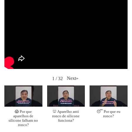
Next
»
1
/
32
😱 Por que
🦷 Aparelho anti
😴 Por que eu
aparelhos de
ronco de silicone
ronco?
silicone falham no
funciona?
ronco?