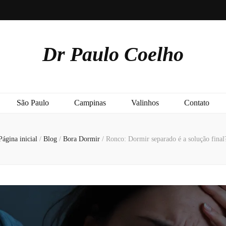
Dr Paulo Coelho
São Paulo
Campinas
Valinhos
Contato
Página inicial
/
Blog
/
Bora Dormir
/
Ronco: Dormir separado é a solução final