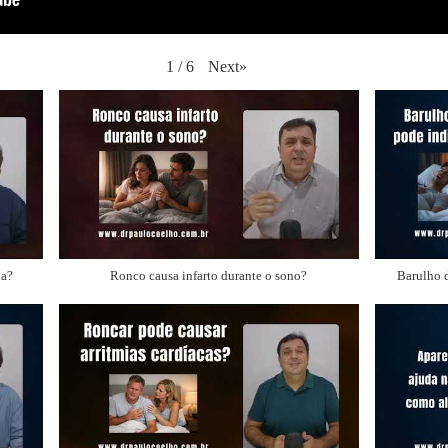
Next
»
1
/
6
na?
Ronco causa infarto durante o sono?
Barulho d