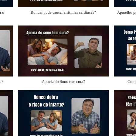
r o
Roncar pode causar arritmias cardíacas?
Aparelho p
o?
Apneia do Sono tem cura?
Como