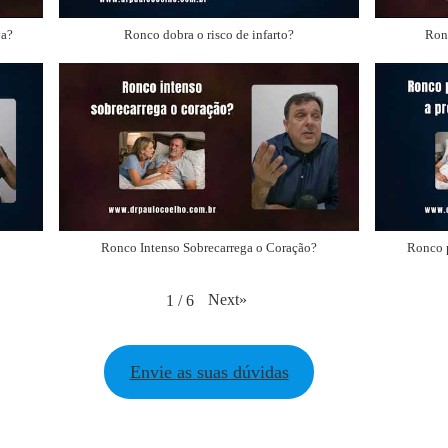
va?
Ronco dobra o risco de infarto?
Ronc
Ronco Intenso Sobrecarrega o Coração?
Ronco p
Next
»
1
/
6
Envie as suas dúvidas