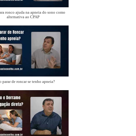
ara ronco ajuda na apneia do sono como
alternativa ao CPAP
 parar de roncar se tenho apneia?