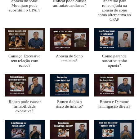
Apneia do sono:
Roncar pode causar
Aparelho para
Mounjaro pode
arritmias cardíacas?
ronco ajuda na
substituir o CPAP?
apneia do sono
como alternativa ao
CPAP
Cansaço Excessivo
Apneia do Sono
Como parar de
tem relação com
tem cura?
roncar se tenho
ronco?
apneia?
Ronco pode causar
Ronco dobra o
Ronco e Derrame
irritabilidade
risco de infarto?
têm ligação direta?
excessiva?