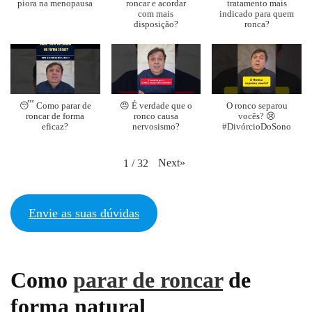
piora na menopausa
roncar e acordar
tratamento mais
com mais
indicado para quem
disposição?
ronca?
😴 Como parar de
😠 É verdade que o
O ronco separou
roncar de forma
ronco causa
vocês? 😢
eficaz?
nervosismo?
#DivórcioDoSono
Next
»
1
/
32
Envie as suas dúvidas
Como
parar de roncar
de
forma natural