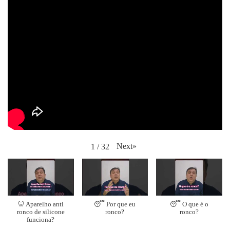
Next
»
1
/
32
🦷 Aparelho anti
😴 Por que eu
😴 O que é o
ronco de silicone
ronco?
ronco?
funciona?