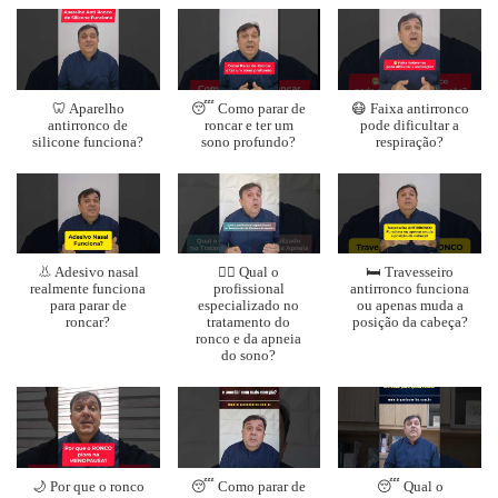
🦷 Aparelho
😴 Como parar de
😷 Faixa antirronco
antirronco de
roncar e ter um
pode dificultar a
silicone funciona?
sono profundo?
respiração?
👃 Adesivo nasal
👨‍⚕️ Qual o
🛏️ Travesseiro
realmente funciona
profissional
antirronco funciona
para parar de
especializado no
ou apenas muda a
roncar?
tratamento do
posição da cabeça?
ronco e da apneia
do sono?
🌙 Por que o ronco
😴 Como parar de
😴 Qual o