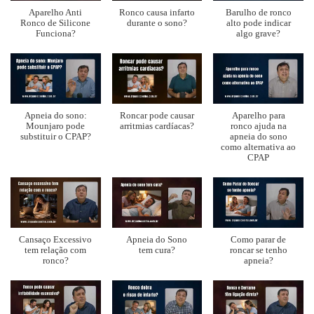
Aparelho Anti
Ronco causa infarto
Barulho de ronco
Ronco de Silicone
durante o sono?
alto pode indicar
Funciona?
algo grave?
Apneia do sono:
Roncar pode causar
Aparelho para
Mounjaro pode
arritmias cardíacas?
ronco ajuda na
substituir o CPAP?
apneia do sono
como alternativa ao
CPAP
Cansaço Excessivo
Apneia do Sono
Como parar de
tem relação com
tem cura?
roncar se tenho
ronco?
apneia?