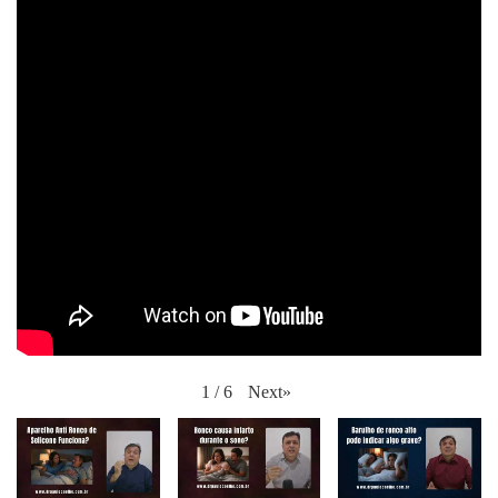
Next
»
1
/
6