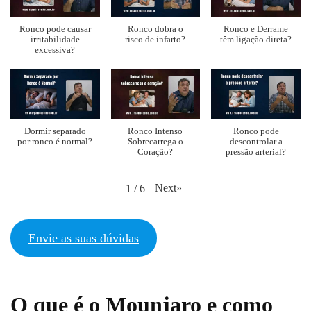
Ronco pode causar
Ronco dobra o
Ronco e Derrame
irritabilidade
risco de infarto?
têm ligação direta?
excessiva?
Dormir separado
Ronco Intenso
Ronco pode
por ronco é normal?
Sobrecarrega o
descontrolar a
Coração?
pressão arterial?
Next
»
1
/
6
Envie as suas dúvidas
O que é o Mounjaro e como