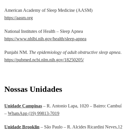
American Academy of Sleep Medicine (AASM)
https://aasm.org
National Institutes of Health – Sleep Apnea
https://www.nhlbi.nih.gov/health/sleep-apnea
Punjabi NM.
The epidemiology of adult obstructive sleep apnea
.
https://pubmed.ncbi.nlm.nih.gov/18250205/
Nossas Unidades
Unidade Campinas
– R. Antonio Lapa, 1020 – Bairro: Cambuí
–
WhatsApp (19) 99813-7019
Unidade Brooklin
– São Paulo – R. Alcides Ricardini Neves,12