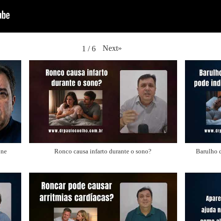
Next
»
1
/
6
one
Ronco causa infarto durante o sono?
Barulho d