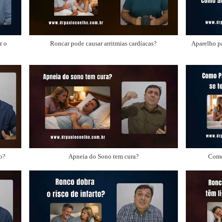
r o
Roncar pode causar arritmias cardíacas?
Aparelho p
o?
Apneia do Sono tem cura?
Como