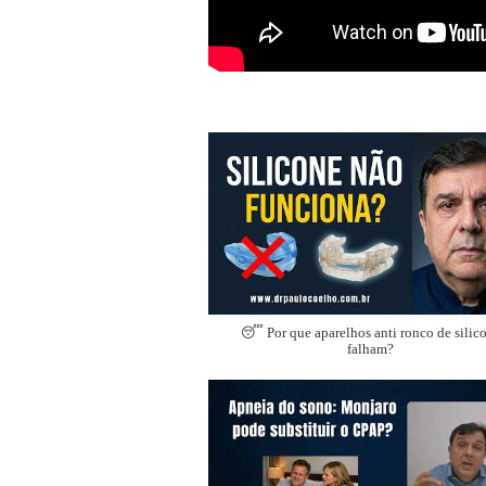
😴 Por que aparelhos anti ronco de silic
falham?