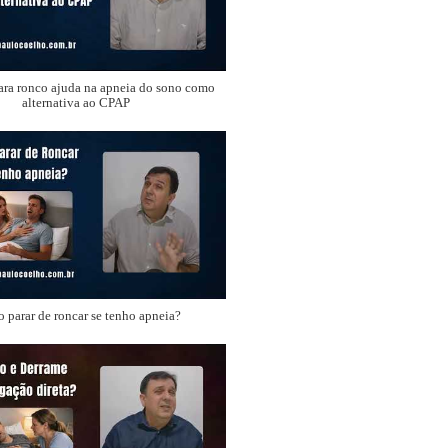
ara ronco ajuda na apneia do sono como
alternativa ao CPAP
 parar de roncar se tenho apneia?