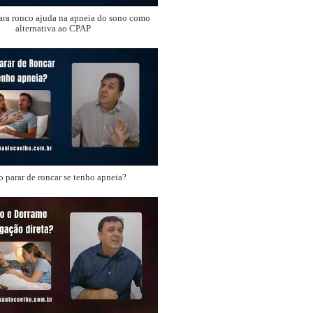
ara ronco ajuda na apneia do sono como
alternativa ao CPAP
 parar de roncar se tenho apneia?