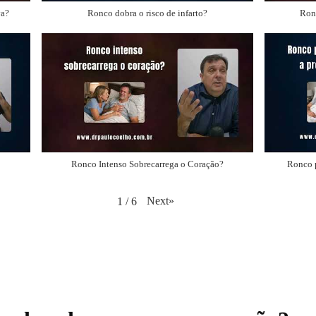
va?
Ronco dobra o risco de infarto?
Ronc
Ronco Intenso Sobrecarrega o Coração?
Ronco p
Next
»
1
/
6