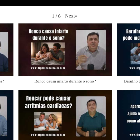
Next
»
1
/
6
na?
Ronco causa infarto durante o sono?
Barulho d