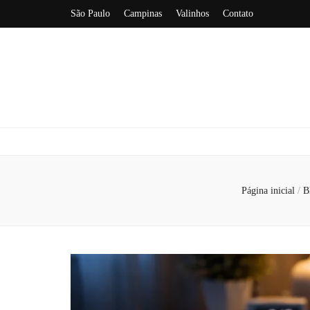
São Paulo
Campinas
Valinhos
Contato
Página inicial
/
B