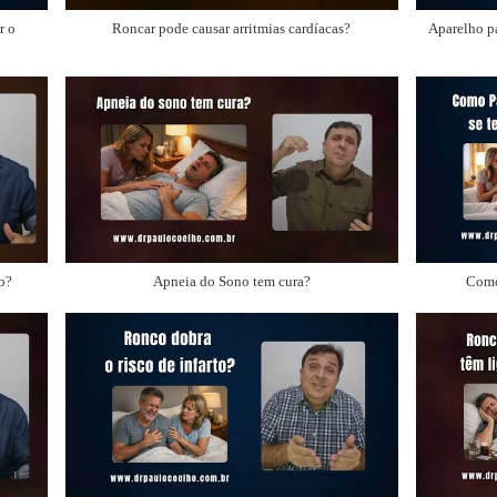
r o
Roncar pode causar arritmias cardíacas?
Aparelho p
o?
Apneia do Sono tem cura?
Como