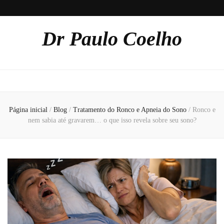
Dr Paulo Coelho
Página inicial
/
Blog
/
Tratamento do Ronco e Apneia do Sono
/
Ronco e
nem sabia até gravarem… o que isso revela sobre seu sono?