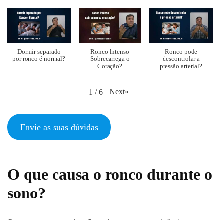
Dormir separado
Ronco Intenso
Ronco pode
por ronco é normal?
Sobrecarrega o
descontrolar a
Coração?
pressão arterial?
Next
»
1
/
6
Envie as suas dúvidas
O que causa o ronco durante o
sono?