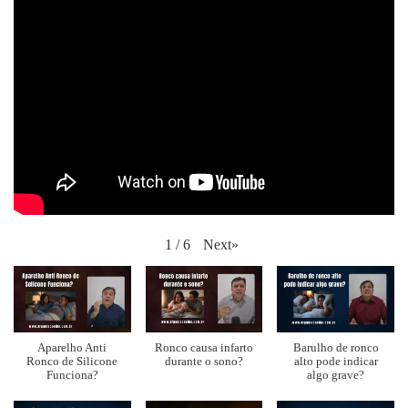
Next
»
1
/
6
Aparelho Anti
Ronco causa infarto
Barulho de ronco
Ronco de Silicone
durante o sono?
alto pode indicar
Funciona?
algo grave?