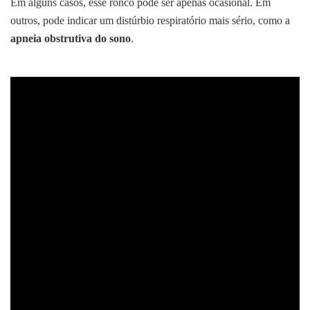
Em alguns casos, esse ronco pode ser apenas ocasional. Em
outros, pode indicar um distúrbio respiratório mais sério, como a
apneia obstrutiva do sono
.