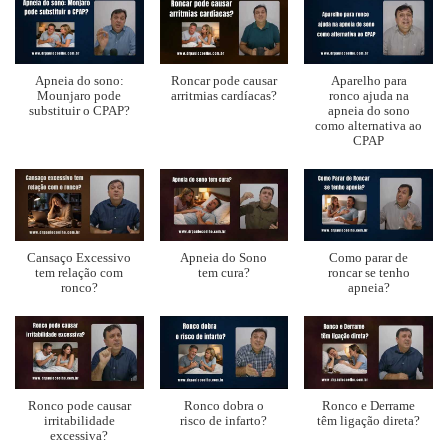
Apneia do sono:
Roncar pode causar
Aparelho para
Mounjaro pode
arritmias cardíacas?
ronco ajuda na
substituir o CPAP?
apneia do sono
como alternativa ao
CPAP
Cansaço Excessivo
Apneia do Sono
Como parar de
tem relação com
tem cura?
roncar se tenho
ronco?
apneia?
Ronco pode causar
Ronco dobra o
Ronco e Derrame
irritabilidade
risco de infarto?
têm ligação direta?
excessiva?