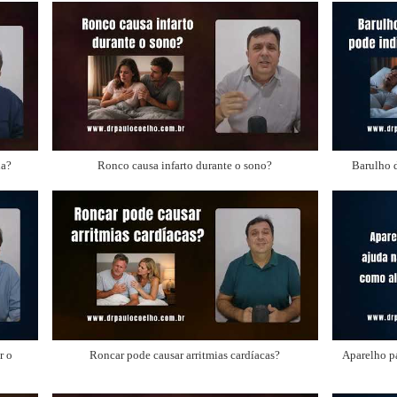
na?
Ronco causa infarto durante o sono?
Barulho d
r o
Roncar pode causar arritmias cardíacas?
Aparelho p