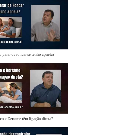
 parar de roncar se tenho apneia?
o e Derrame têm ligação direta?