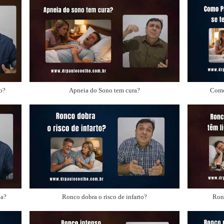
o?
Apneia do Sono tem cura?
Como
va?
Ronco dobra o risco de infarto?
Ronc