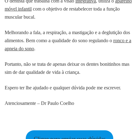
O dentista que trabalha com a visão
integrativa
, utiliza o
aparelho
móvel infantil
com o objetivo de restabelecer toda a função
muscular bucal.
Melhorando a fala, a respiração, a mastigação e a deglutição dos
alimentos. Bem como a qualidade do sono regulando o
ronco e a
apneia do sono
.
Portanto, não se trata de apenas deixar os dentes bonitinhos mas
sim de dar qualidade de vida à criança.
Espero ter lhe ajudado e qualquer dúvida pode me escrever.
Atenciosamente – Dr Paulo Coelho
Clique para enviar suas dúvidas