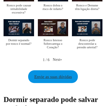
Ronco pode causar
Ronco dobra o
Ronco e Derrame
irritabilidade
risco de infarto?
têm ligação direta?
excessiva?
Dormir separado
Ronco Intenso
Ronco pode
por ronco é normal?
Sobrecarrega o
descontrolar a
Coração?
pressão arterial?
Next
»
1
/
6
Envie as suas dúvidas
Dormir separado pode salvar