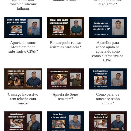
ronco de silicone
algo grave?
falham?
Apneia do sono:
Roncar pode causar
Aparelho para
Mounjaro pode
arritmias cardíacas?
ronco ajuda na
substituir o CPAP?
apneia do sono
como alternativa ao
CPAP
Cansaço Excessivo
Apneia do Sono
Como parar de
tem relação com
tem cura?
roncar se tenho
ronco?
apneia?