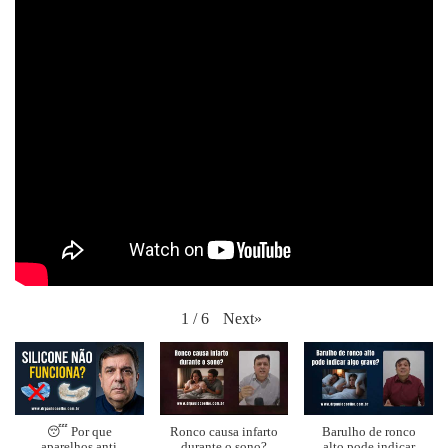
Next
»
1
/
6
😴 Por que
Ronco causa infarto
Barulho de ronco
aparelhos anti
durante o sono?
alto pode indicar