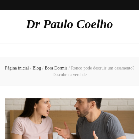
Dr Paulo Coelho
Página inicial
/
Blog
/
Bora Dormir
/
Ronco pode destruir um casamento?
Descubra a verdade