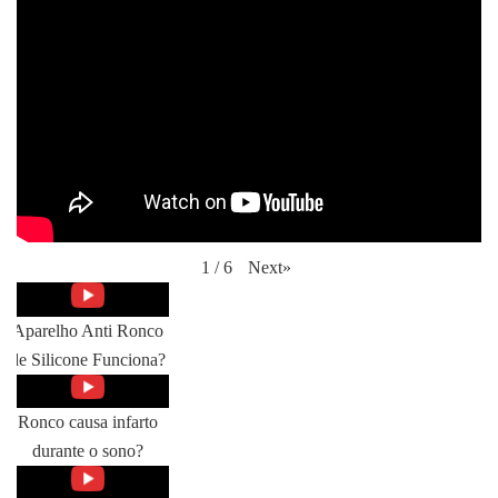
Next
»
1
/
6
Aparelho Anti Ronco
de Silicone Funciona?
Ronco causa infarto
durante o sono?