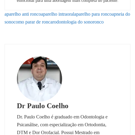
emocional para uma abordagem mais completa do paciente.
aparelho anti ronco
aparelho intraoral
aparelho para ronco
apneia do
sono
como parar de roncar
odontologia do sono
ronco
Dr Paulo Coelho
Dr. Paulo Coelho é graduado em Odontologia e
Psicanálise, com especialização em Ortodontia,
DTM e Dor Orofacial. Possui Mestrado em