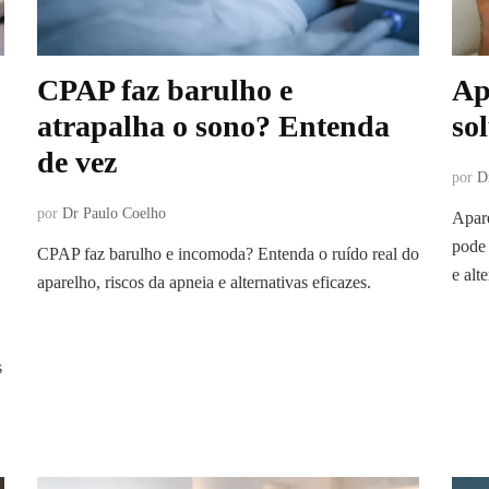
CPAP faz barulho e
Ap
atrapalha o sono? Entenda
so
de vez
por
D
por
Dr Paulo Coelho
Apare
pode 
CPAP faz barulho e incomoda? Entenda o ruído real do
e alt
aparelho, riscos da apneia e alternativas eficazes.
s