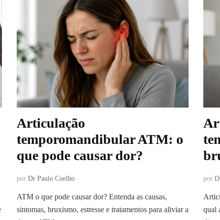
Articulação
Ar
temporomandibular ATM: o
te
que pode causar dor?
br
por
Dr Paulo Coelho
por
D
ATM o que pode causar dor? Entenda as causas,
Arti
e
sintomas, bruxismo, estresse e tratamentos para aliviar a
qual 