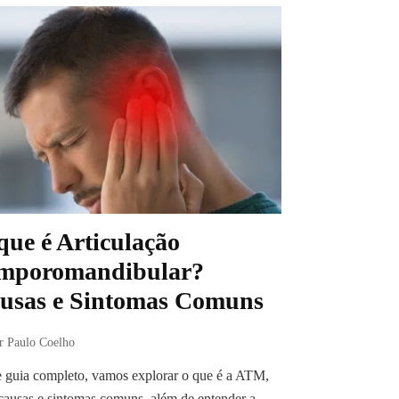
que é Articulação
mporomandibular?
usas e Sintomas Comuns
r Paulo Coelho
 guia completo, vamos explorar o que é a ATM,
causas e sintomas comuns, além de entender a