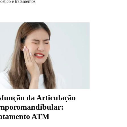
óstico e tratamentos.
sfunção da Articulação
mporomandibular:
atamento ATM