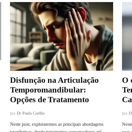
Disfunção na Articulação
O 
Temporomandibular:
Te
Opções de Tratamento
Ca
por
Dr Paulo Coelho
por
D
Neste post, exploraremos as principais abordagens
Neste
terapêuticas, desde tratamentos conservadores até
suas 