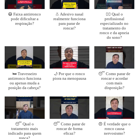
😷 Faixa antirronco
👃 Adesivo nasal
👨‍⚕️ Qual o
pode dificultar a
realmente funciona
profissional
respiração?
para parar de
especializado no
roncar?
tratamento do
ronco e da apneia
do sono?
🛏️ Travesseiro
🌙 Por que o ronco
😴 Como parar de
antirronco funciona
piora na menopausa
roncar e acordar
ou apenas muda a
com mais
posição da cabeça?
disposição?
😴 Qual o
😴 Como parar de
😠 É verdade que o
tratamento mais
roncar de forma
ronco causa
indicado para quem
eficaz?
nervosismo?
ronca?