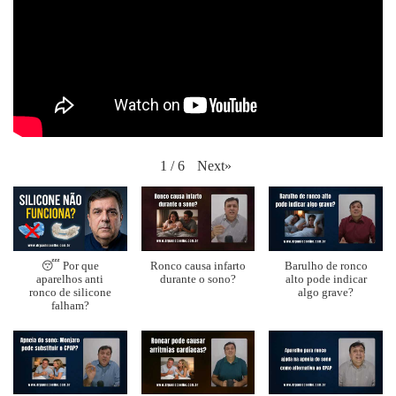
Next
»
1
/
6
😴 Por que
Ronco causa infarto
Barulho de ronco
aparelhos anti
durante o sono?
alto pode indicar
ronco de silicone
algo grave?
falham?