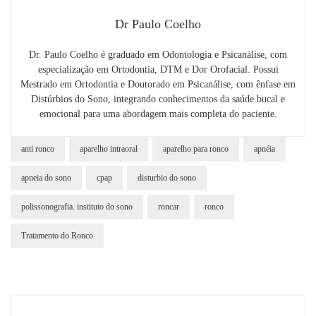
Dr Paulo Coelho
Dr. Paulo Coelho é graduado em Odontologia e Psicanálise, com
especialização em Ortodontia, DTM e Dor Orofacial. Possui
Mestrado em Ortodontia e Doutorado em Psicanálise, com ênfase em
Distúrbios do Sono, integrando conhecimentos da saúde bucal e
emocional para uma abordagem mais completa do paciente.
anti ronco
aparelho intraoral
aparelho para ronco
apnéia
apneia do sono
cpap
disturbio do sono
polissonografia. instituto do sono
roncar
ronco
Tratamento do Ronco