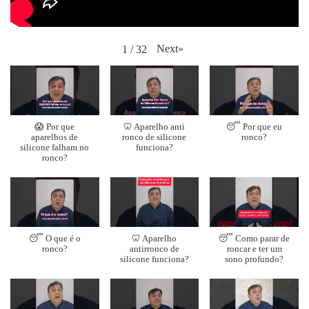
Next
»
1
/
32
😱 Por que
🦷 Aparelho anti
😴 Por que eu
aparelhos de
ronco de silicone
ronco?
silicone falham no
funciona?
ronco?
😴 O que é o
🦷 Aparelho
😴 Como parar de
ronco?
antirronco de
roncar e ter um
silicone funciona?
sono profundo?