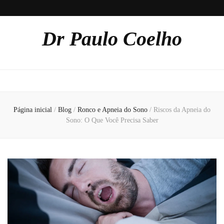
Dr Paulo Coelho
Página inicial
/
Blog
/
Ronco e Apneia do Sono
/
Riscos da Apneia do
Sono: O Que Você Precisa Saber