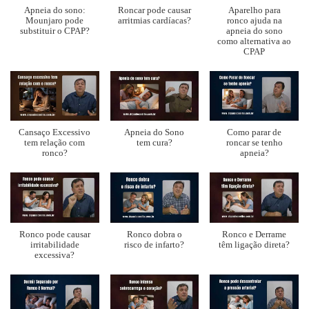
Apneia do sono:
Roncar pode causar
Aparelho para
Mounjaro pode
arritmias cardíacas?
ronco ajuda na
substituir o CPAP?
apneia do sono
como alternativa ao
CPAP
Cansaço Excessivo
Apneia do Sono
Como parar de
tem relação com
tem cura?
roncar se tenho
ronco?
apneia?
Ronco pode causar
Ronco dobra o
Ronco e Derrame
irritabilidade
risco de infarto?
têm ligação direta?
excessiva?