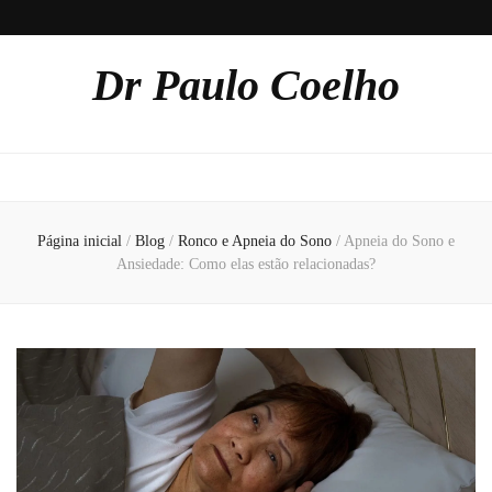
Dr Paulo Coelho
Página inicial
/
Blog
/
Ronco e Apneia do Sono
/
Apneia do Sono e
Ansiedade: Como elas estão relacionadas?