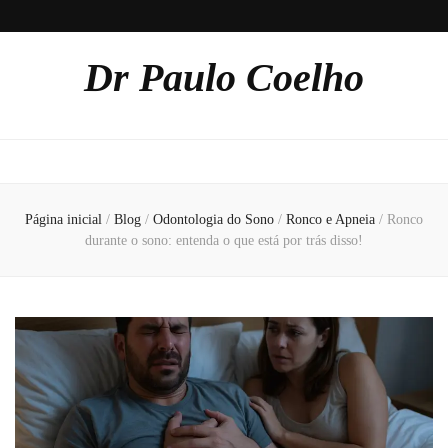
Dr Paulo Coelho
Página inicial
/
Blog
/
Odontologia do Sono
/
Ronco e Apneia
/
Ronco
durante o sono: entenda o que está por trás disso!