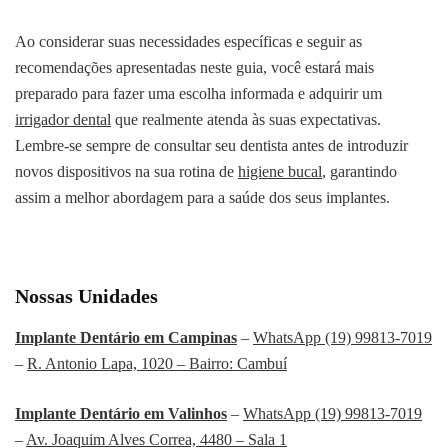
Ao considerar suas necessidades específicas e seguir as
recomendações apresentadas neste guia, você estará mais
preparado para fazer uma escolha informada e adquirir um
irrigador dental
que realmente atenda às suas expectativas.
Lembre-se sempre de consultar seu dentista antes de introduzir
novos dispositivos na sua rotina de
higiene bucal
, garantindo
assim a melhor abordagem para a saúde dos seus implantes.
Nossas Unidades
Implante Dentário em Campinas
–
WhatsApp (19) 99813-7019
–
R. Antonio Lapa, 1020 – Bairro: Cambuí
Implante Dentário em Valinhos
–
WhatsApp (19) 99813-7019
–
Av. Joaquim Alves Correa, 4480 – Sala 1