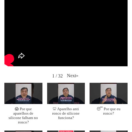
Next
»
1
/
32
😱 Por que
🦷 Aparelho anti
😴 Por que eu
aparelhos de
ronco de silicone
ronco?
silicone falham no
funciona?
ronco?