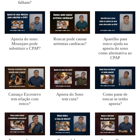
falham?
Apneia do sono:
Roncar pode causar
Aparelho para
Mounjaro pode
arritmias cardíacas?
ronco ajuda na
substituir o CPAP?
apneia do sono
como alternativa ao
CPAP
Cansaço Excessivo
Apneia do Sono
Como parar de
tem relação com
tem cura?
roncar se tenho
ronco?
apneia?