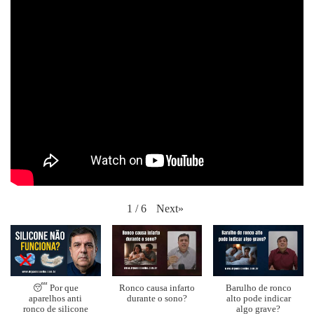
Next
»
1
/
6
😴 Por que
Ronco causa infarto
Barulho de ronco
aparelhos anti
durante o sono?
alto pode indicar
ronco de silicone
algo grave?