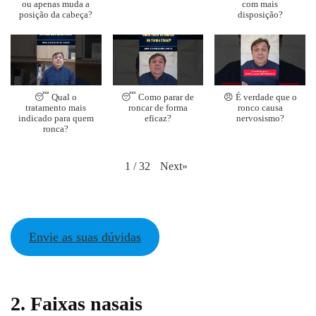
ou apenas muda a
com mais
posição da cabeça?
disposição?
😴 Qual o
😴 Como parar de
😠 É verdade que o
tratamento mais
roncar de forma
ronco causa
indicado para quem
eficaz?
nervosismo?
ronca?
Next
»
1
/
32
Envie as suas dúvidas
2. Faixas nasais