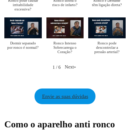
Ronco pode causar
Ronco dobra o
Ronco e Derrame
irritabilidade
risco de infarto?
têm ligação direta?
excessiva?
Dormir separado
Ronco Intenso
Ronco pode
por ronco é normal?
Sobrecarrega o
descontrolar a
Coração?
pressão arterial?
Next
»
1
/
6
Envie as suas dúvidas
Como o aparelho anti ronco