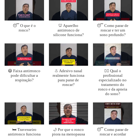
😴 O que é o
🦷 Aparelho
😴 Como parar de
ronco?
antirronco de
roncar e ter um
silicone funciona?
sono profundo?
😷 Faixa antirronco
👃 Adesivo nasal
👨‍⚕️ Qual o
pode dificultar a
realmente funciona
profissional
respiração?
para parar de
especializado no
roncar?
tratamento do
ronco e da apneia
do sono?
🛏️ Travesseiro
🌙 Por que o ronco
😴 Como parar de
antirronco funciona
piora na menopausa
roncar e acordar