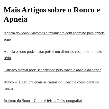
Mais Artigos sobre o Ronco e
Apneia
Apneia do Sono: Sintomas e tratamento com aparelho para apneia
sono
Apneia o sono pode matar pois é um distúrbio respiratório muito
sério
Cansaço mental pode ser causado pelo ronco e apneia do sono?
Ronco – Descubra quais as causas do Ronco e como parar de
roncar
Instituto do Sono – Como é feita a Polissonografia?