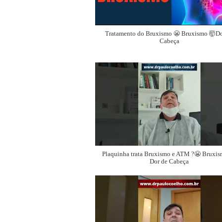
Tratamento do Bruxismo 😬 Bruxismo 🤯Do
Cabeça
Plaquinha trata Bruxismo e ATM ?😬 Bruxis
Dor de Cabeça