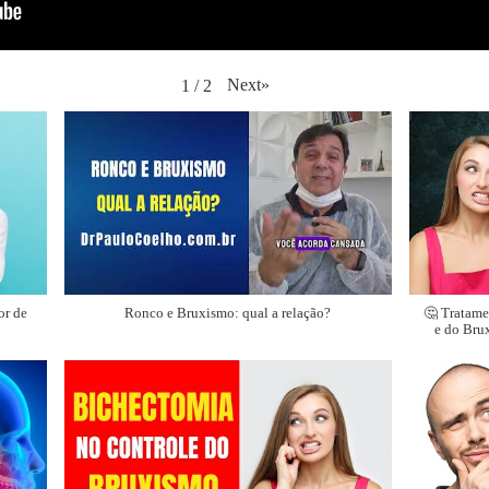
Next
»
1
/
2
or de
Ronco e Bruxismo: qual a relação?
🤔 Tratame
e do Bru