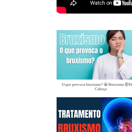
O que provoca bruxismo? 😬 Bruxismo 🤯D
Cabeça