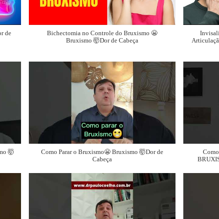
r de
Bichectomia no Controle do Bruxismo 😬
Invisal
Bruxismo 🤯Dor de Cabeça
Articulaç
mo 🤯
Como Parar o Bruxismo😬 Bruxismo 🤯Dor de
Como 
Cabeça
BRUXIS