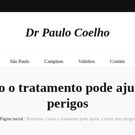
Dr Paulo Coelho
São Paulo
Campinas
Valinhos
Contato
o tratamento pode ajud
perigos
Página inicial
/
Bruxismo: Como o tratamento pode ajudar a evitar seus perigo