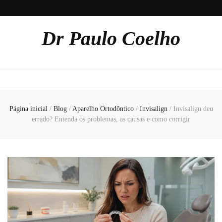
Dr Paulo Coelho
Página inicial
/
Blog
/
Aparelho Ortodôntico
/
Invisalign
/
Invisalign deu
errado? Entenda os problemas, as causas e como corrigir