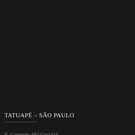
TATUAPÉ – SÃO PAULO
R. Cantagalo, 692 Conj 618