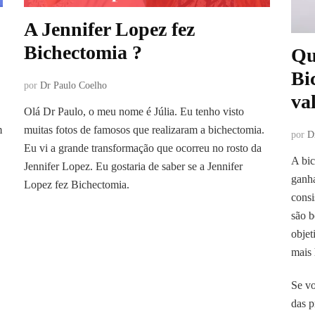
A Jennifer Lopez fez
Bichectomia ?
Qu
Bi
por
Dr Paulo Coelho
va
Olá Dr Paulo, o meu nome é Júlia. Eu tenho visto
m
muitas fotos de famosos que realizaram a bichectomia.
por
D
Eu vi a grande transformação que ocorreu no rosto da
A bic
Jennifer Lopez. Eu gostaria de saber se a Jennifer
ganha
Lopez fez Bichectomia.
consi
são b
objet
mais
Se vo
das p