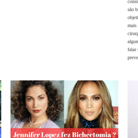
consi
são b
objet
mais 
cirur
algun
falar
preve