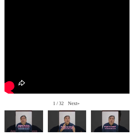
Next
»
1
/
32