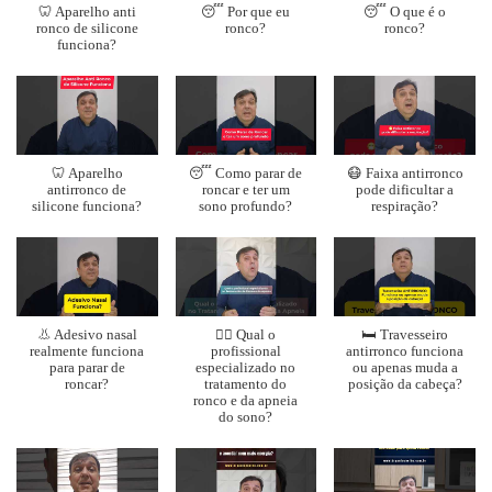
🦷 Aparelho anti
😴 Por que eu
😴 O que é o
ronco de silicone
ronco?
ronco?
funciona?
🦷 Aparelho
😴 Como parar de
😷 Faixa antirronco
antirronco de
roncar e ter um
pode dificultar a
silicone funciona?
sono profundo?
respiração?
👃 Adesivo nasal
👨‍⚕️ Qual o
🛏️ Travesseiro
realmente funciona
profissional
antirronco funciona
para parar de
especializado no
ou apenas muda a
roncar?
tratamento do
posição da cabeça?
ronco e da apneia
do sono?