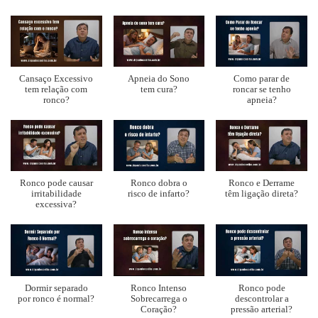
Cansaço Excessivo
Apneia do Sono
Como parar de
tem relação com
tem cura?
roncar se tenho
ronco?
apneia?
Ronco pode causar
Ronco dobra o
Ronco e Derrame
irritabilidade
risco de infarto?
têm ligação direta?
excessiva?
Dormir separado
Ronco Intenso
Ronco pode
por ronco é normal?
Sobrecarrega o
descontrolar a
Coração?
pressão arterial?