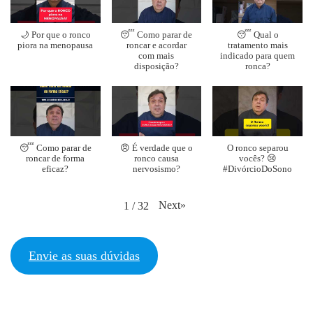
🌙 Por que o ronco
😴 Como parar de
😴 Qual o
piora na menopausa
roncar e acordar
tratamento mais
com mais
indicado para quem
disposição?
ronca?
😴 Como parar de
😠 É verdade que o
O ronco separou
roncar de forma
ronco causa
vocês? 😢
eficaz?
nervosismo?
#DivórcioDoSono
Next
»
1
/
32
Envie as suas dúvidas