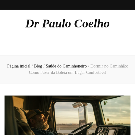
Dr Paulo Coelho
Página inicial
/
Blog
/
Saúde do Caminhoneiro
/
Dormir no Caminhão:
Como Fazer da Boleia um Lugar Confortável