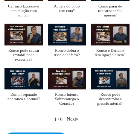
Cansaço Excessivo
Apneia do Sono
Como parar de
tem relação com
tem cura?
roncar se tenho
ronco?
apneia?
Ronco pode causar
Ronco dobra o
Ronco e Derrame
irritabilidade
risco de infarto?
têm ligação direta?
excessiva?
Dormir separado
Ronco Intenso
Ronco pode
por ronco é normal?
Sobrecarrega o
descontrolar a
Coração?
pressão arterial?
Next
»
1
/
6