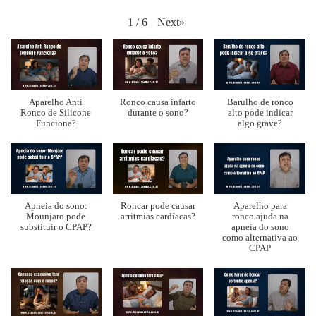
Next
»
1
/
6
Aparelho Anti
Ronco causa infarto
Barulho de ronco
Ronco de Silicone
durante o sono?
alto pode indicar
Funciona?
algo grave?
Apneia do sono:
Roncar pode causar
Aparelho para
Mounjaro pode
arritmias cardíacas?
ronco ajuda na
substituir o CPAP?
apneia do sono
como alternativa ao
CPAP