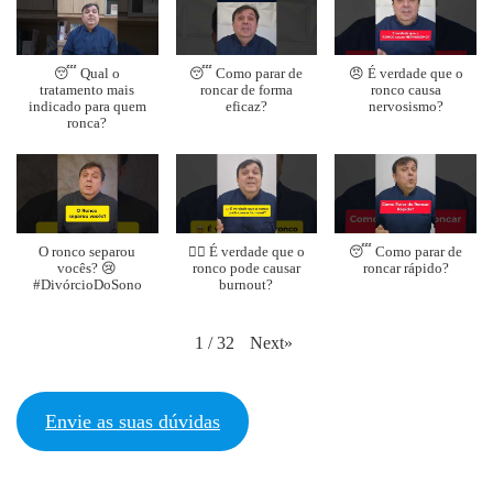
😴 Qual o
😴 Como parar de
😠 É verdade que o
tratamento mais
roncar de forma
ronco causa
indicado para quem
eficaz?
nervosismo?
ronca?
O ronco separou
😵‍💫 É verdade que o
😴 Como parar de
vocês? 😢
ronco pode causar
roncar rápido?
#DivórcioDoSono
burnout?
Next
»
1
/
32
Envie as suas dúvidas