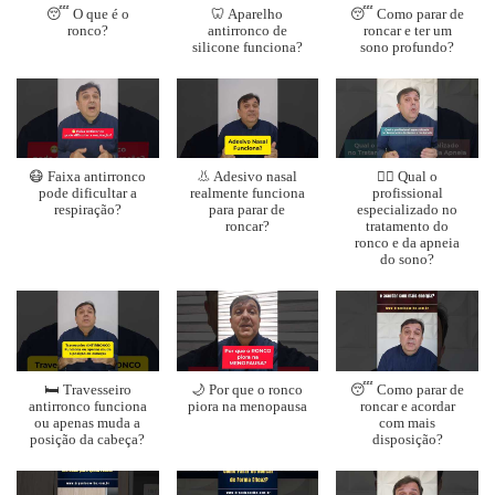
😴 O que é o
🦷 Aparelho
😴 Como parar de
ronco?
antirronco de
roncar e ter um
silicone funciona?
sono profundo?
😷 Faixa antirronco
👃 Adesivo nasal
👨‍⚕️ Qual o
pode dificultar a
realmente funciona
profissional
respiração?
para parar de
especializado no
roncar?
tratamento do
ronco e da apneia
do sono?
🛏️ Travesseiro
🌙 Por que o ronco
😴 Como parar de
antirronco funciona
piora na menopausa
roncar e acordar
ou apenas muda a
com mais
posição da cabeça?
disposição?