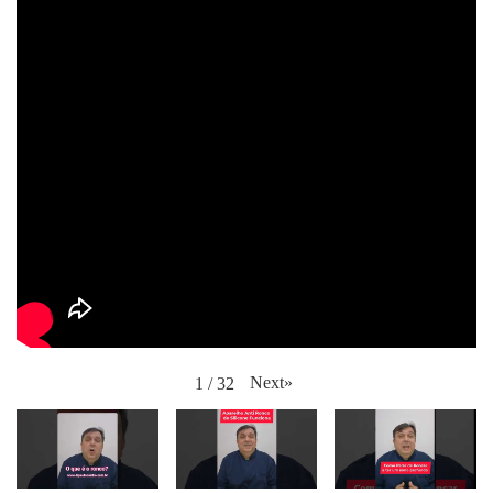
Next
»
1
/
32