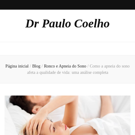
Dr Paulo Coelho
Página inicial
/
Blog
/
Ronco e Apneia do Sono
/
Como a apneia do sono
afeta a qualidade de vida: uma análise completa