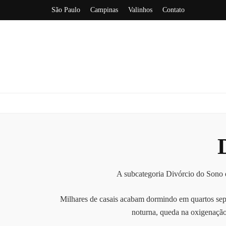
São Paulo
Campinas
Valinhos
Contato
A subcategoria Divórcio do Sono e
Milhares de casais acabam dormindo em quartos sepa
noturna, queda na oxigenação