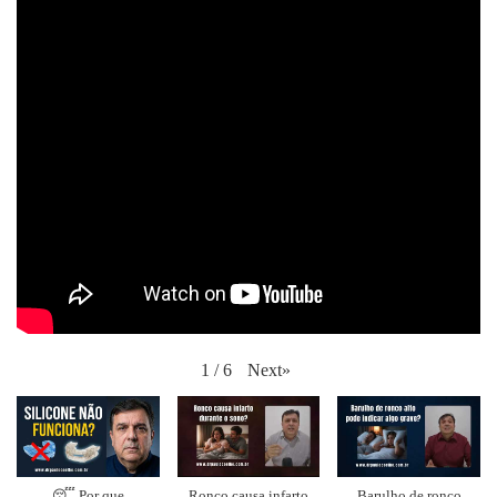
Next
»
1
/
6
😴 Por que
Ronco causa infarto
Barulho de ronco