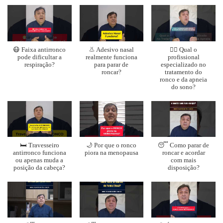
😷 Faixa antirronco
👃 Adesivo nasal
👨‍⚕️ Qual o
pode dificultar a
realmente funciona
profissional
respiração?
para parar de
especializado no
roncar?
tratamento do
ronco e da apneia
do sono?
🛏️ Travesseiro
🌙 Por que o ronco
😴 Como parar de
antirronco funciona
piora na menopausa
roncar e acordar
ou apenas muda a
com mais
posição da cabeça?
disposição?