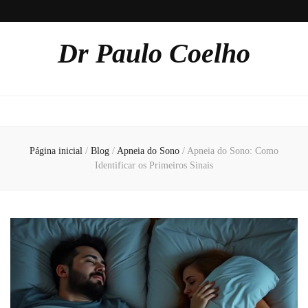
Dr Paulo Coelho
Página inicial
/
Blog
/
Apneia do Sono
/
Apneia do Sono: Como
Identificar os Primeiros Sinais