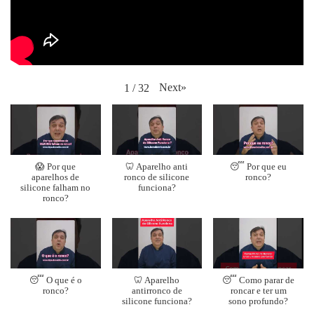
Next
»
1
/
32
😱 Por que
🦷 Aparelho anti
😴 Por que eu
aparelhos de
ronco de silicone
ronco?
silicone falham no
funciona?
ronco?
😴 O que é o
🦷 Aparelho
😴 Como parar de
ronco?
antirronco de
roncar e ter um
silicone funciona?
sono profundo?