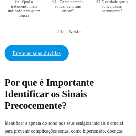
😴 Qual o
😴 Como parar de
😠 É verdade que o
tratamento mais
roncar de forma
ronco causa
indicado para quem
eficaz?
nervosismo?
ronca?
Next
»
1
/
32
Envie as suas dúvidas
Por que é Importante
Identificar os Sinais
Precocemente?
Identificar a apneia do sono nos seus estágios iniciais é crucial
para prevenir complicações sérias, como hipertensão, doenças