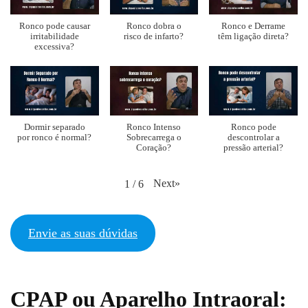
Ronco pode causar
Ronco dobra o
Ronco e Derrame
irritabilidade
risco de infarto?
têm ligação direta?
excessiva?
Dormir separado
Ronco Intenso
Ronco pode
por ronco é normal?
Sobrecarrega o
descontrolar a
Coração?
pressão arterial?
Next
»
1
/
6
Envie as suas dúvidas
CPAP ou Aparelho Intraoral: