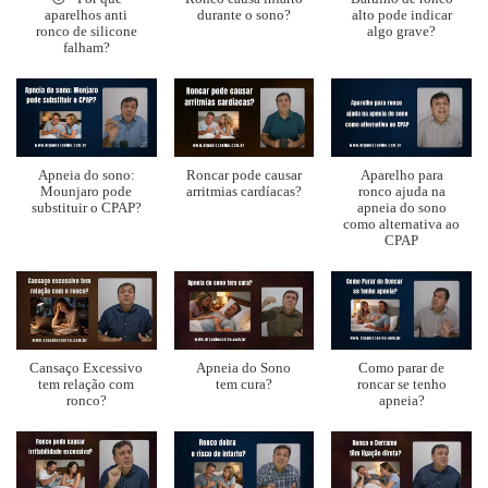
aparelhos anti
durante o sono?
alto pode indicar
ronco de silicone
algo grave?
falham?
Apneia do sono:
Roncar pode causar
Aparelho para
Mounjaro pode
arritmias cardíacas?
ronco ajuda na
substituir o CPAP?
apneia do sono
como alternativa ao
CPAP
Cansaço Excessivo
Apneia do Sono
Como parar de
tem relação com
tem cura?
roncar se tenho
ronco?
apneia?