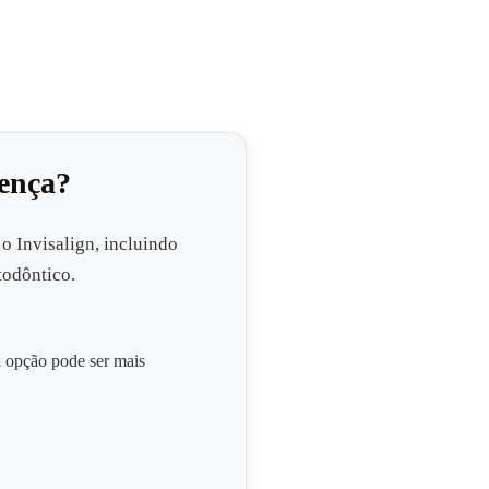
rença?
 o Invisalign, incluindo
todôntico.
l opção pode ser mais