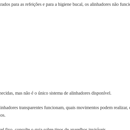
rados para as refeições e para a higiene bucal, os alinhadores não fun
ecidas, mas não é o único sistema de alinhadores disponível.
inhadores transparentes funcionam, quais movimentos podem realizar, q
xos.
el fixo, consulte o guia sobre
tipos de aparelhos invisíveis
.