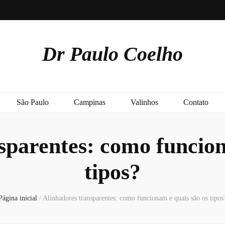
Dr Paulo Coelho
São Paulo
Campinas
Valinhos
Contato
sparentes: como funcion
tipos?
Página inicial
/
Alinhadores transparentes: como funcionam e quais são os tipos