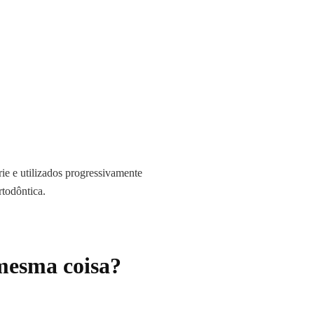
ie e utilizados progressivamente
rtodôntica.
 mesma coisa?